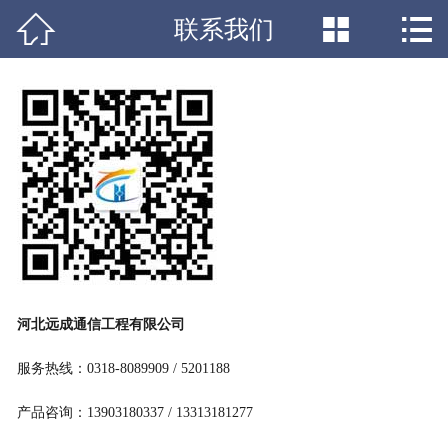



联系我们
网站首页

公司简介
企业文化
产品中心
资讯动态
技术实力
河北远成通信工程有限公司
客户服务
服务热线：0318-8089909 / 5201188
联系我们
产品咨询：13903180337 / 13313181277